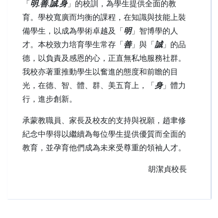
「
明.善.誠.身
」的校訓，為學生提供全面的教
育。學校寬廣而均衡的課程，在知識與技能上裝
備學生，以成為學術卓越及「
明
」智博學的人
才。本校致力培育學生常存「
善
」與「
誠
」的品
德，以負責及感恩的心，正直無私地服務社群。
我校亦著重推動學生以奮進的態度和前瞻的目
光，在德、智、體、群、美五育上，「
身
」體力
行，進步創新。
承蒙教職員、家長及校友的支持與祝願，趙聿修
紀念中學得以繼續為每位學生提供優質而全面的
教育，並孕育他們成為未來受尊重的領袖人才。
胡潔貞校長