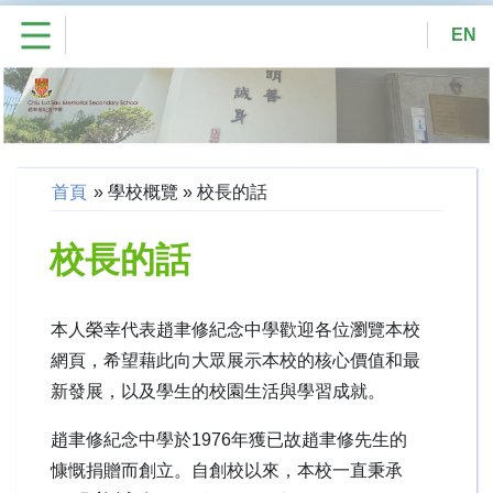
EN
首頁
»
學校概覽
»
校長的話
校長的話
本人榮幸代表趙聿修紀念中學歡迎各位瀏覽本校
網頁，希望藉此向大眾展示本校的核心價值和最
新發展，以及學生的校園生活與學習成就。
趙聿修紀念中學於1976年獲已故趙聿修先生的
慷慨捐贈而創立。自創校以來，本校一直秉承